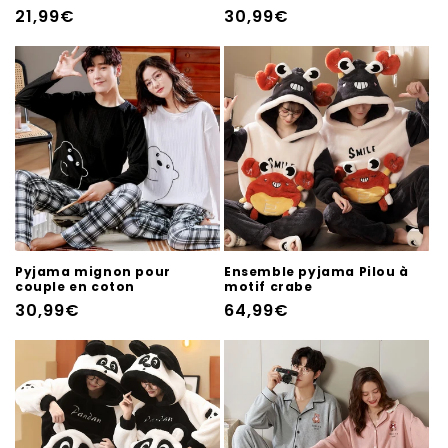
Prix
21,99€
Prix
30,99€
habituel
habituel
Pyjama mignon pour
Ensemble pyjama Pilou à
couple en coton
motif crabe
Prix
30,99€
Prix
64,99€
habituel
habituel