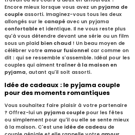
e
Encore mieux lorsque vous avez un
pyjama de
c
couple
assorti. Imaginez-vous tous les deux
allongés sur le
canapé
avec un pyjama
t
confortable
et identique. Il ne vous reste plus
i
qu'à vous détendre devant une série ou un film
sous un plaid
bien chaud
! Un beau moyen de
o
célébrer votre
amour fusionnel
car comme on
n
dit : qui se ressemble s'assemble. Idéal pour les
couples qui aiment
traîner à la maison en
:
pyjama
, autant qu'il soit assorti.
Idée de cadeaux : le pyjama couple
pour des moments romantiques
Vous souhaitez faire plaisir à votre partenaire
? Offrez-lui un
pyjama couple
pour les fêtes
ou simplement pour qu'il ou elle se sente mieux
à la maison. C'est une
idée de cadeau
de
couple géniale et elle rappelle votre
amour