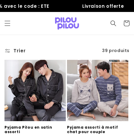
et
le code : ETE
Livraison offerte
passer
au
contenu
Panier
Trier
39 produits
Pyjama Pilou en satin
Pyjama assorti à motif
assorti
chat pour couple