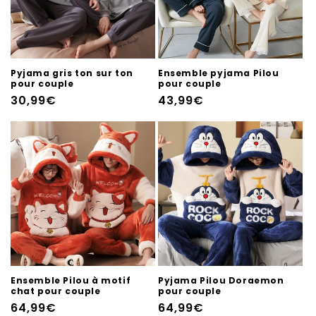
Pyjama gris ton sur ton
Ensemble pyjama Pilou
pour couple
pour couple
Prix
30,99€
Prix
43,99€
habituel
habituel
Ensemble Pilou à motif
Pyjama Pilou Doraemon
chat pour couple
pour couple
Prix
64,99€
Prix
64,99€