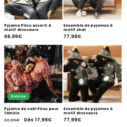
Pyjama Pilou assorti à
Ensemble de pyjamas à
motif dinosaure
motif chat
Prix
66,99€
Prix
77,99€
habituel
habituel
Remise
Pyjama de noël Pilou pour
Ensemble de pyjamas à
famille
motif dinosaure
Prix
Prix
Dès 17,99€
Prix
77,99€
32,99€
habituel
soldé
habituel