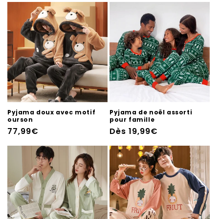
Pyjama doux avec motif
Pyjama de noël assorti
ourson
pour famille
Prix
77,99€
Prix
Dès 19,99€
habituel
habituel