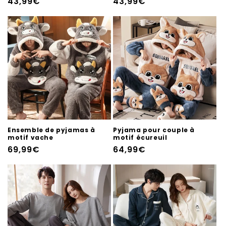
Prix
43,99€
Prix
43,99€
habituel
habituel
Ensemble de pyjamas à
Pyjama pour couple à
motif vache
motif écureuil
Prix
69,99€
Prix
64,99€
habituel
habituel