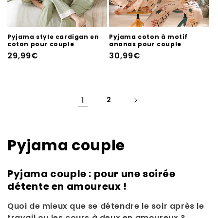
Pyjama style cardigan en
Pyjama coton à motif
coton pour couple
ananas pour couple
Prix
29,99€
Prix
30,99€
habituel
habituel
1
2
C
Pyjama couple
o
Pyjama couple : pour une soirée
l
détente en amoureux !
l
Quoi de mieux que se détendre le soir après le
travail ou les cours à deux en amoureux ?