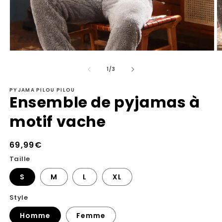
Ouvrir
Ou
le
le
de
média
m
1
/
3
1
2
dans
d
PYJAMA PILOU PILOU
une
u
Ensemble de pyjamas à
fenêtre
fe
modale
m
motif vache
Prix
69,99€
habituel
Taille
S
M
L
XL
Style
Homme
Femme