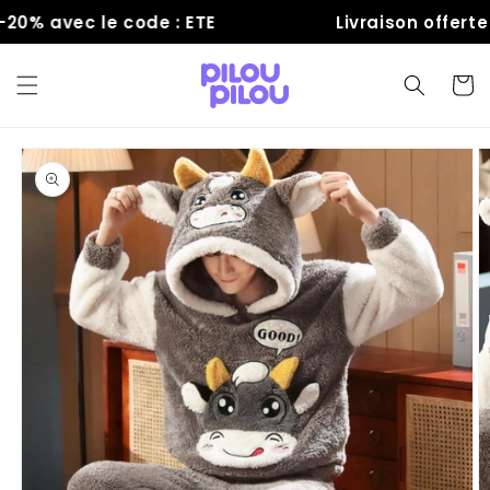
et
0% avec le code : ETE
Livraison offerte
passer
au
contenu
Panier
Passer aux
informations
produits