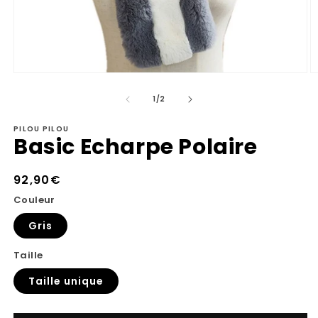
Ouvrir
Ou
le
le
de
média
m
1
/
2
1
2
dans
d
PILOU PILOU
une
u
Basic Echarpe Polaire
fenêtre
fe
modale
m
Prix
92,90€
habituel
Couleur
Gris
Taille
Taille unique