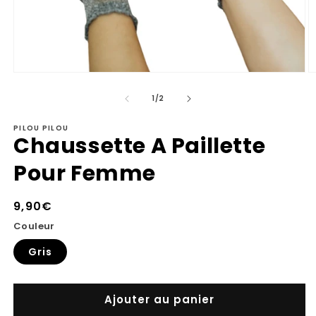
Ouvrir
Ou
le
le
de
média
m
1
/
2
1
2
dans
d
PILOU PILOU
une
u
Chaussette A Paillette
fenêtre
fe
modale
m
Pour Femme
Prix
9,90€
habituel
Couleur
Gris
Ajouter au panier