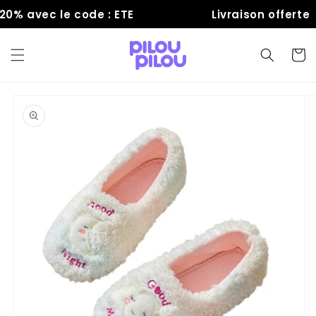
et
% avec le code : ETE
Livraison offerte
passer
au
contenu
Panier
Passer aux
informations
produits