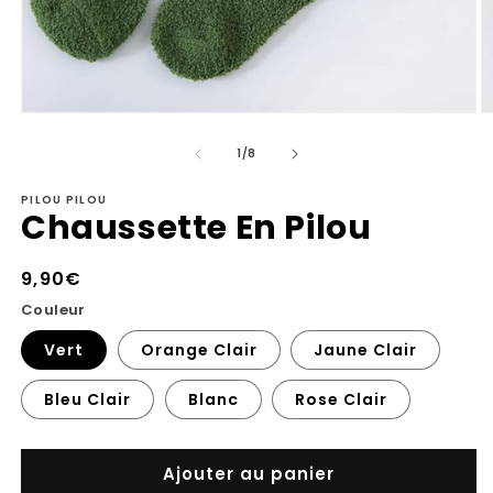
Ouvrir
Ou
le
le
de
média
m
1
/
8
1
2
dans
d
PILOU PILOU
une
u
Chaussette En Pilou
fenêtre
fe
modale
m
Prix
9,90€
habituel
Couleur
Vert
Orange Clair
Jaune Clair
Bleu Clair
Blanc
Rose Clair
Ajouter au panier