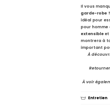
Il vous manq
garde-robe
?
idéal pour e
pour homme en
extensible
e
montrera à to
important po
À découvr
Retourner
À voir égale
Entretien