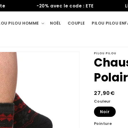
-20% avec le code : ETE
Livra
LOU PILOU HOMME
NOËL
COUPLE
PILOU PILOU EN
PILOU PILOU
Chaus
Pola
Prix
27,90€
habituel
Couleur
Noir
Pointure