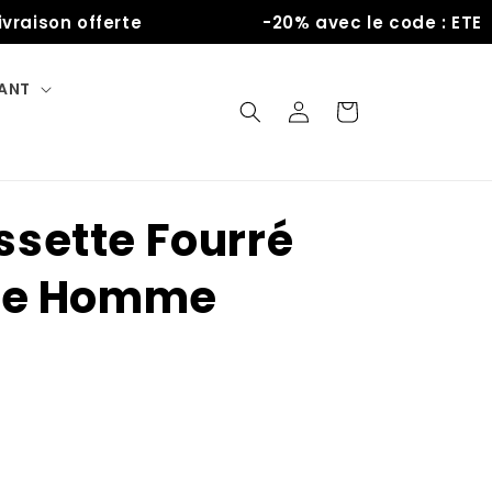
ison offerte
-20% avec le code : ETE
FANT
Connexion
Panier
sette Fourré
ire Homme