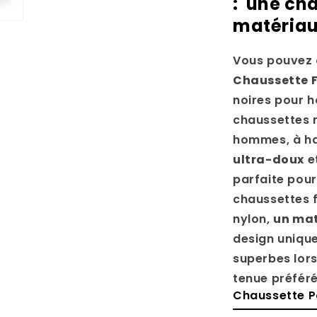
: une ch
matériau 
Vous pouvez 
Chaussette 
noires pour h
chaussettes n
hommes, à ha
ultra-doux
e
parfaite pou
chaussettes f
nylon,
un mat
design unique 
superbes lors
tenue préféré
Chaussette Po