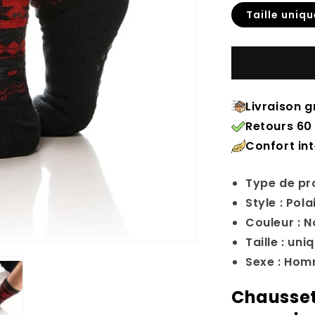
Taille uniqu
Livraison g
Retours 60 
Confort in
Type de pr
Style : Pola
Couleur : N
Taille : uni
Sexe : Ho
Chausset