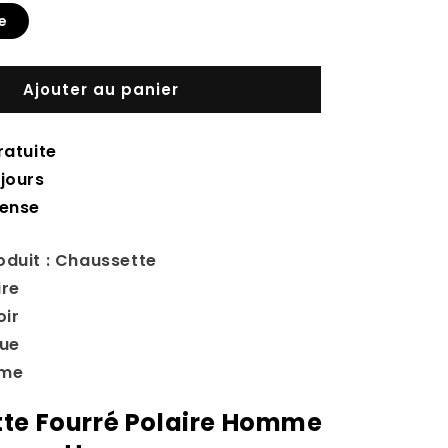
e
Ajouter au panier
ratuite
jours
tense
oduit : Chaussette
ire
oir
que
mme
te Fourré Polaire Homme