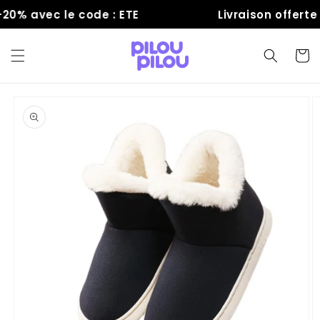
et
0% avec le code : ETE
Livraison offerte
passer
au
contenu
Panier
Passer aux
informations
produits