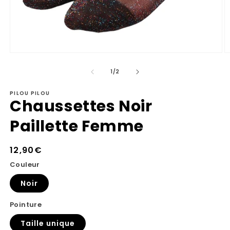
Ouvrir
Ou
le
le
de
média
m
1
/
2
1
2
dans
d
PILOU PILOU
une
u
Chaussettes Noir
fenêtre
fe
modale
m
Paillette Femme
Prix
12,90€
habituel
Couleur
Noir
Pointure
Taille unique