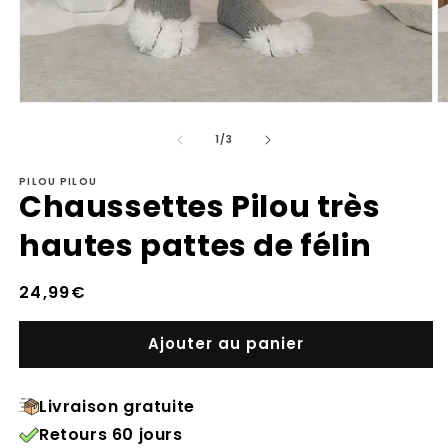
Ouvrir
Ou
le
le
de
média
m
1
/
3
1
2
dans
d
PILOU PILOU
une
u
Chaussettes Pilou très
fenêtre
fe
modale
m
hautes pattes de félin
Prix
24,99€
habituel
Ajouter au panier
Livraison gratuite
Retours 60 jours