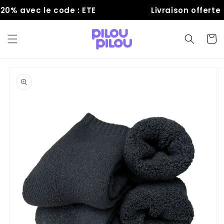
et
% avec le code : ETE
Livraison offerte
passer
au
contenu
Panier
Passer aux
informations
produits