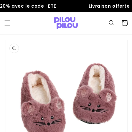
et
% avec le code : ETE
Livraison offerte
passer
au
contenu
Panier
Passer aux
informations
produits