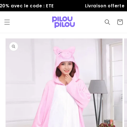
et
% avec le code : ETE
Livraison offerte
passer
au
contenu
Panier
Passer aux
informations
produits