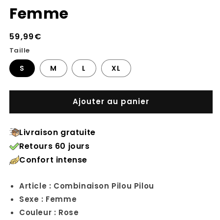
Femme
Prix
59,99€
habituel
Taille
S
M
L
XL
Ajouter au panier
Livraison gratuite
Retours 60 jours
Confort intense
Article : Combinaison Pilou Pilou
Sexe : Femme
Couleur : Rose