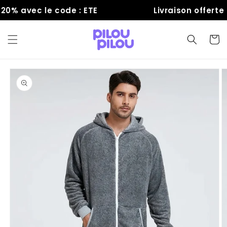
et
% avec le code : ETE
Livraison offerte
passer
au
contenu
Panier
Passer aux
informations
produits