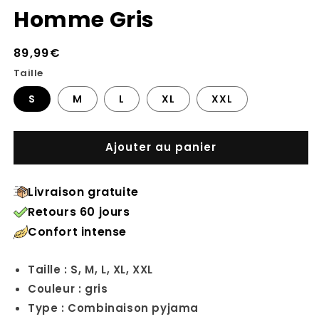
Homme Gris
Prix
89,99€
habituel
Taille
S
M
L
XL
XXL
Ajouter au panier
Livraison gratuite
Retours 60 jours
Confort intense
Taille : S, M, L, XL, XXL
Couleur : gris
Type : Combinaison pyjama