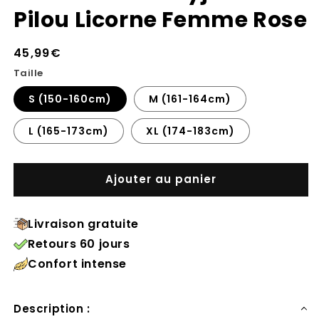
Pilou Licorne Femme Rose
Prix
45,99€
habituel
Taille
S (150-160cm)
M (161-164cm)
L (165-173cm)
XL (174-183cm)
Ajouter au panier
Livraison gratuite
Retours 60 jours
Confort intense
Description :