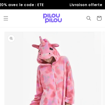
et
% avec le code : ETE
Livraison offerte
passer
au
contenu
Panier
Passer aux
informations
produits