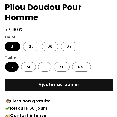
Pilou Doudou Pour
Homme
Prix
77,90€
habituel
Color
01
05
06
07
Taille
S
M
L
XL
XXL
Ajouter au panier
Livraison gratuite
Retours 60 jours
Confort intense