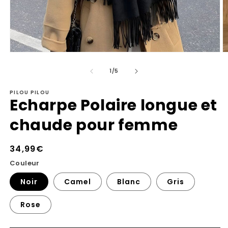
Ouvrir
Ou
le
le
de
média
m
1
/
5
1
2
dans
d
PILOU PILOU
une
u
Echarpe Polaire longue et
fenêtre
fe
modale
m
chaude pour femme
Prix
34,99€
habituel
Couleur
Noir
Camel
Blanc
Gris
Rose