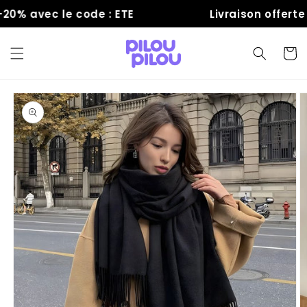
et
0% avec le code : ETE
Livraison offerte
passer
au
contenu
Panier
Passer aux
informations
produits