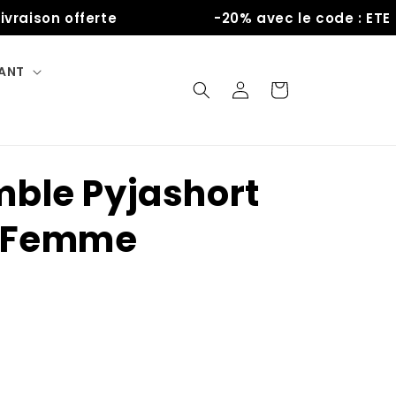
ison offerte
-20% avec le code : ETE
FANT
Connexion
Panier
ble Pyjashort
n Femme