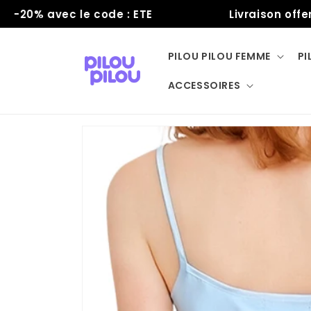
et
0% avec le code : ETE
Livraison offerte
passer
au
contenu
PILOU PILOU FEMME
PI
ACCESSOIRES
Passer aux
informations
produits