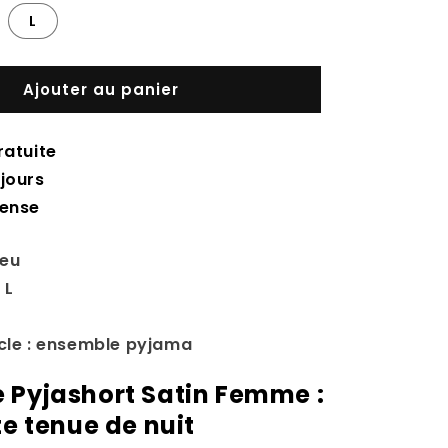
L
Ajouter au panier
ratuite
jours
tense
leu
 L
icle : ensemble pyjama
 Pyjashort Satin Femme :
te tenue de nuit