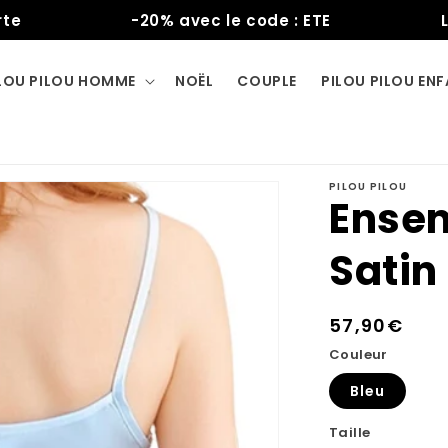
-20% avec le code : ETE
Livra
LOU PILOU HOMME
NOËL
COUPLE
PILOU PILOU EN
PILOU PILOU
Ensem
Sati
Prix
57,90€
habituel
Couleur
Bleu
Taille