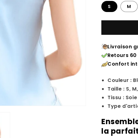
S
M
Livraison g
Retours 60 
Confort in
Couleur : B
Taille : S, M,
Tissu : Soie
Type d'art
Ensemble
la parfai