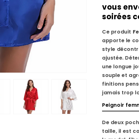
vous env
soirées 
Ce produit
Fe
apporte le co
style décont
ajustée.
Déte
une longue jo
souple et agr
finitions pe
jamais trop l
Peignoir femm
De deux poche
taille, il es