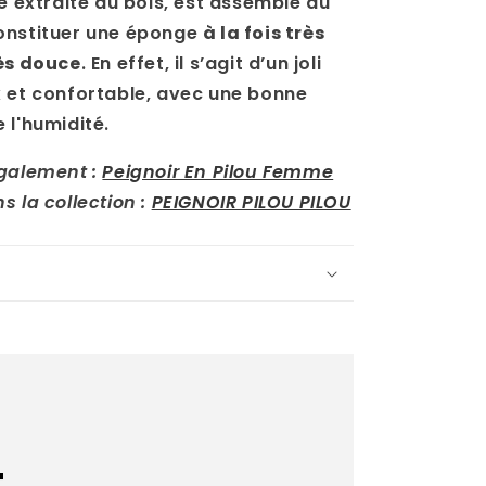
re extraite du bois, est assemblé au
onstituer une éponge
à la fois très
rès douce
. En effet, il s’agit d’un joli
 et confortable, avec une bonne
 l'humidité.
également :
Peignoir En Pilou Femme
s la collection :
PEIGNOIR PILOU PILOU
.