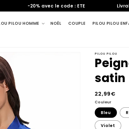
-20% avec le code : ETE
Livraison 
LOU PILOU HOMME
NOËL
COUPLE
PILOU PILOU EN
PILOU PILOU
Peign
satin
Prix
22,99€
habituel
Couleur
Bleu
R
Violet