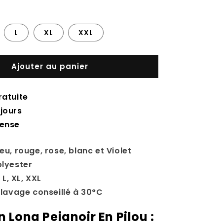
L
XL
XXL
Ajouter au panier
ratuite
jours
tense
leu, rouge, rose, blanc et Violet
olyester
, L, XL, XXL
: lavage conseillé à 30°C
Long Peignoir En Pilou :