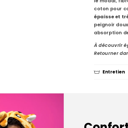
le modal, fib
coton pour c
épaisse et t
peignoir doux
absorption de
À découvrir 
Retourner dan
Entretien
Confort