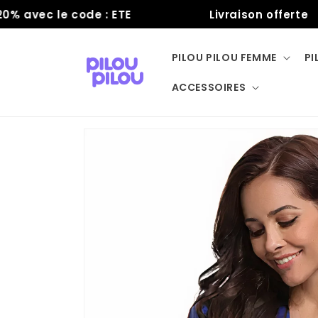
et
vec le code : ETE
Livraison offerte
passer
au
contenu
PILOU PILOU FEMME
PI
ACCESSOIRES
Passer aux
informations
produits