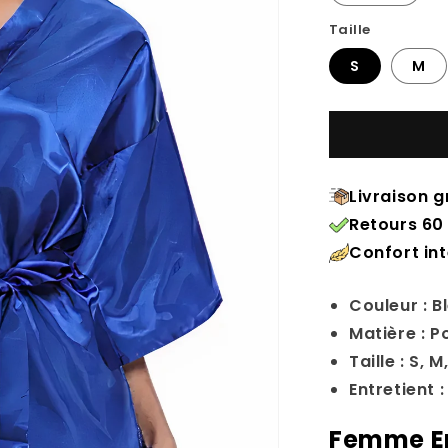
Taille
S
M
Livraison g
Retours 60 
Confort in
Couleur : B
Matière : P
Taille : S, M
Entretient 
Femme En 