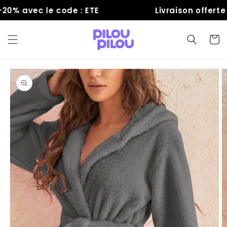
et
% avec le code : ETE
Livraison offerte
passer
au
contenu
Panier
Passer aux
informations
produits