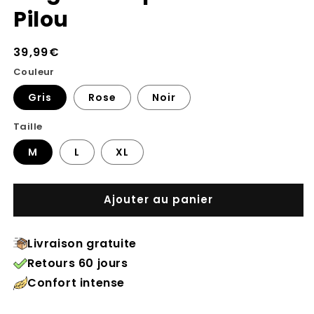
Pilou
Prix
39,99€
habituel
Couleur
Gris
Rose
Noir
Taille
M
L
XL
Ajouter au panier
Livraison gratuite
Retours 60 jours
Confort intense