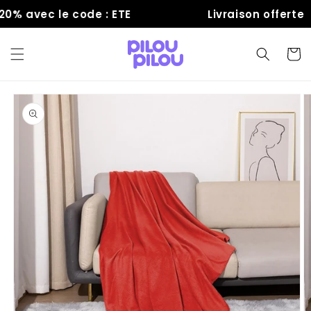
et
% avec le code : ETE
Livraison offerte
passer
au
contenu
Panier
Passer aux
informations
produits