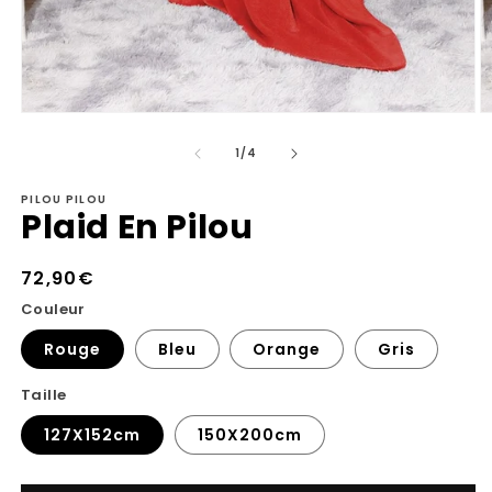
Ouvrir
Ou
le
le
de
média
m
1
/
4
1
2
dans
d
PILOU PILOU
une
u
Plaid En Pilou
fenêtre
fe
modale
m
Prix
72,90€
habituel
Couleur
Rouge
Bleu
Orange
Gris
Taille
127X152cm
150X200cm