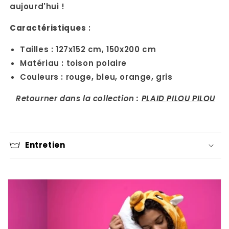
aujourd'hui !
Caractéristiques
:
Tailles :
127x152 cm,
150x200 cm
Matériau : toison polaire
Couleurs : r
ouge, b
leu, o
range, g
ris
Retourner dans la collection :
PLAID PILOU PILOU
Entretien