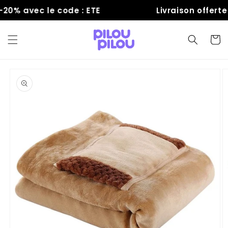
et
0% avec le code : ETE
Livraison offerte
passer
au
contenu
Panier
Passer aux
informations
produits