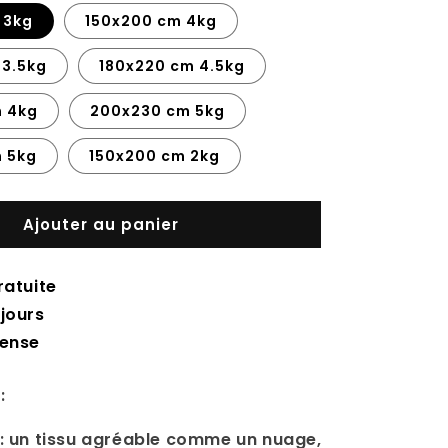
 3kg
150x200 cm 4kg
 3.5kg
180x220 cm 4.5kg
 4kg
200x230 cm 5kg
 5kg
150x200 cm 2kg
Ajouter au panier
ratuite
jours
tense
:
: un tissu agréable comme un nuage,