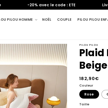
-20% avec le code : ETE
Livraiso
LOU PILOU HOMME
NOËL
COUPLE
PILOU PILOU EN
PILOU PILOU
Plaid 
Beige
Prix
182,90€
habituel
Couleur
Rose
Taille