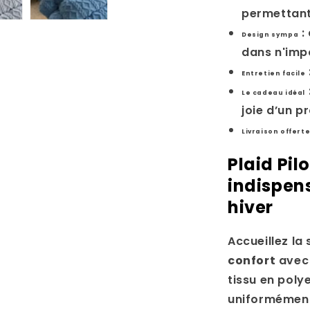
permettant
:
Design sympa
dans n'imp
Entretien facile
Le cadeau idéal
joie d’un p
Livraison offert
Plaid Pilo
indispens
hiver
Accueillez la
confort
avec 
tissu en poly
uniformément