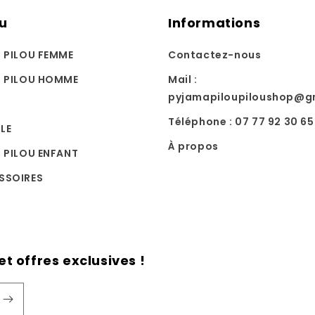
u
Informations
U PILOU FEMME
Contactez-nous
U PILOU HOMME
Mail :
pyjamapiloupiloushop@g
Téléphone : 07 77 92 30 65
LE
À propos
 PILOU ENFANT
SSOIRES
t offres exclusives !