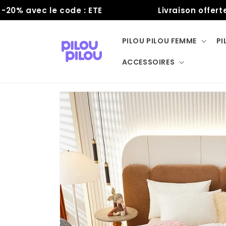
et
 avec le code : ETE
Livraison offerte
passer
au
contenu
PILOU PILOU FEMME
PI
ACCESSOIRES
Passer aux
informations
produits