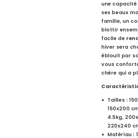
une capacité 
ses beaux mot
famille, un c
blottir ensem
facile de
rend
hiver sera ch
éblouit par s
vous confort
chère qui a pl
Caractéristi
Tailles :
150
150x200 cm
4.5kg, 200
220x240 c
Matériau :