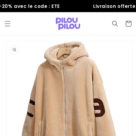
et
0% avec le code : ETE
Livraison offerte
passer
au
contenu
Panier
Passer aux
informations
produits