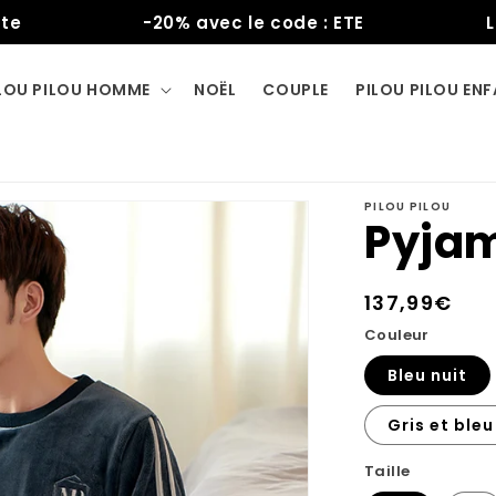
-20% avec le code : ETE
Livrai
LOU PILOU HOMME
NOËL
COUPLE
PILOU PILOU EN
PILOU PILOU
Pyja
Prix
137,99€
habituel
Couleur
Bleu nuit
Gris et bleu
Taille