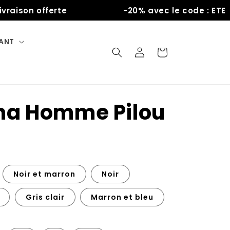
son offerte
-20% avec le code : ETE
FANT
Connexion
Panier
ma Homme Pilou
Noir et marron
Noir
Gris clair
Marron et bleu