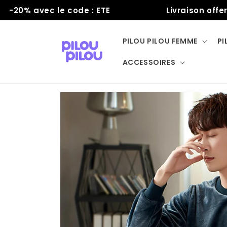
et
0% avec le code : ETE
Livraison offerte
passer
au
contenu
PILOU PILOU FEMME
PI
ACCESSOIRES
Passer aux
informations
produits