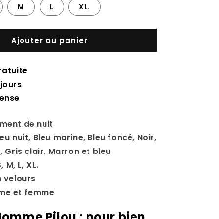
M
L
XL.
Ajouter au panier
ratuite
jours
tense
ement de nuit
leu nuit
, Bleu marine
, Bleu foncé
, Noir
,
u
, Gris clair
, Marron et bleu
S
, M
, L
, XL.
n velours
mme et femme
omme Pilou : pour bien