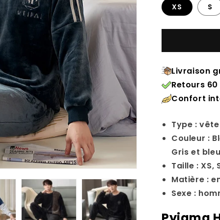
XS
S
Livraison g
Retours 60 
Confort in
Type : vêt
Couleur :
B
Gris et ble
Taille : XS
, 
Matière : e
Sexe : ho
Pyjama H