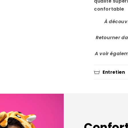
qualité supér
confortable
À découv
Retourner dan
A voir égale
Entretien
Confort