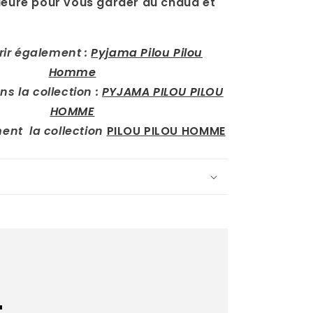
ieure pour vous garder au chaud et
rir également :
Pyjama Pilou Pilou
Homme
s la collection :
PYJAMA PILOU PILOU
HOMME
ment la collection
PILOU PILOU HOMME
.