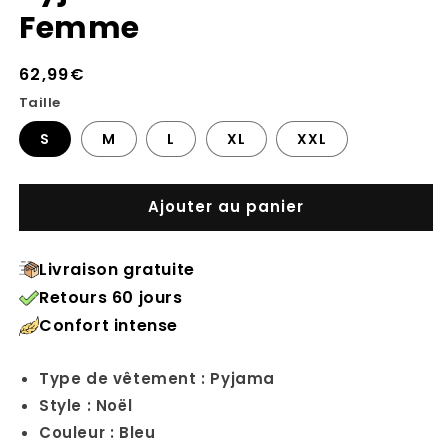
Femme
Prix
62,99€
habituel
Taille
S
M
L
XL
XXL
Ajouter au panier
Livraison gratuite
Retours 60 jours
Confort intense
Type de vêtement : Pyjama
Style : Noël
Couleur : Bleu