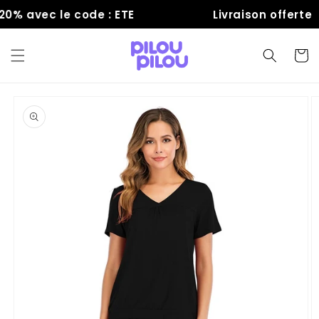
et
% avec le code : ETE
Livraison offerte
passer
au
contenu
Panier
Passer aux
informations
produits