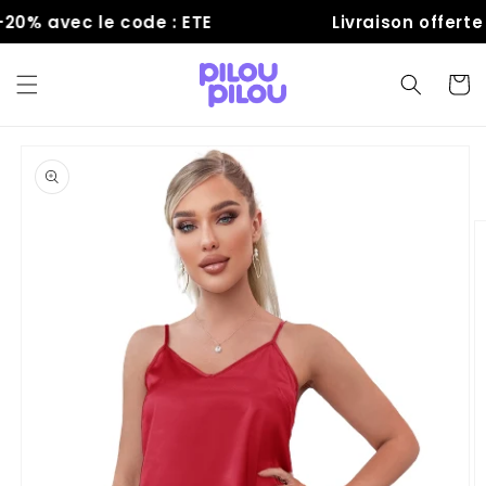
et
0% avec le code : ETE
Livraison offerte
passer
au
contenu
Panier
Passer aux
informations
produits