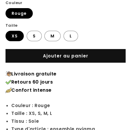
habituel
Couleur
Rouge
Taille
XS
S
M
L
Ajouter au panier
Livraison gratuite
Retours 60 jours
Confort intense
Couleur : Rouge
Taille : XS, S, M, L
Tissu : Soie
Type d'article : ensemble pyjama