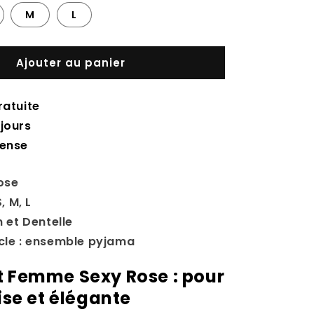
M
L
Ajouter au panier
ratuite
jours
tense
Rose
S, M, L
n et Dentelle
icle : ensemble pyjama
t Femme Sexy Rose : pour
aise et élégante