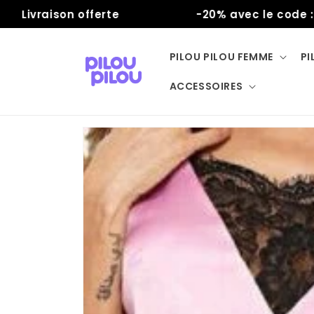
et
vraison offerte
-20% avec le code : ETE
passer
au
contenu
PILOU PILOU FEMME
PI
ACCESSOIRES
Passer aux
informations
produits