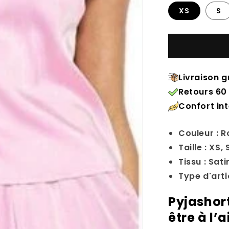
XS
S
Livraison g
Retours 60 
Confort in
Couleur : 
Taille : XS, 
Tissu : Sati
Type d'art
Pyjashor
être à l’