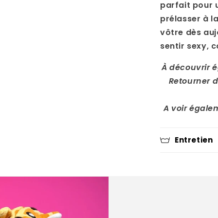
parfait pour 
prélasser à 
vôtre dès auj
sentir sexy, c
À découvrir 
Retourner d
A voir égale
Entretien