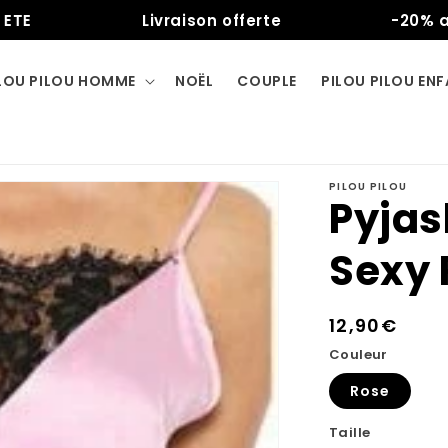
Livraison offerte
-20% avec le
LOU PILOU HOMME
NOËL
COUPLE
PILOU PILOU EN
PILOU PILOU
Pyja
Sexy 
Prix
12,90€
habituel
Couleur
Rose
Taille