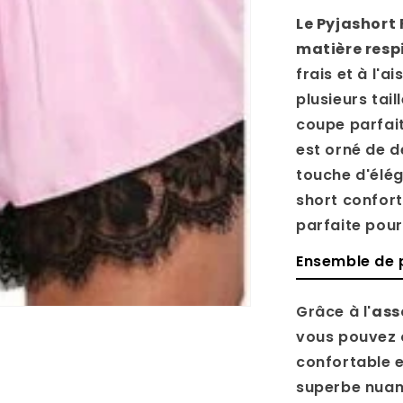
Le Pyjashort
matière resp
frais et à l'ai
plusieurs tai
coupe parfait
est orné de d
touche d'élég
short confor
parfaite pour
Ensemble de 
Grâce à l'
ass
vous pouvez êt
confortable e
superbe nuan