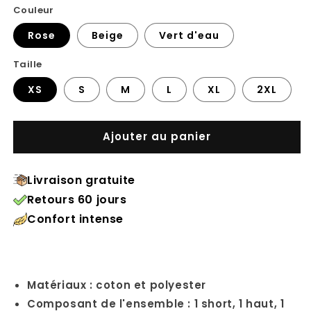
habituel
Couleur
Rose
Beige
Vert d'eau
Taille
XS
S
M
L
XL
2XL
Ajouter au panier
Livraison gratuite
Retours 60 jours
Confort intense
Matériaux : coton et polyester
Composant de l'ensemble : 1 short, 1 haut, 1