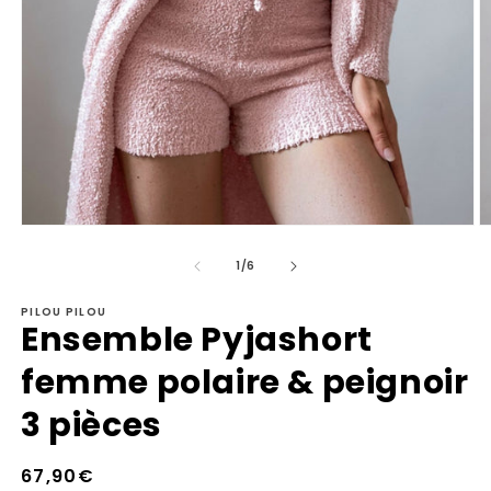
Ouvrir
Ou
le
le
de
média
m
1
/
6
1
2
dans
d
PILOU PILOU
une
u
Ensemble Pyjashort
fenêtre
fe
modale
m
femme polaire & peignoir
3 pièces
Prix
67,90€