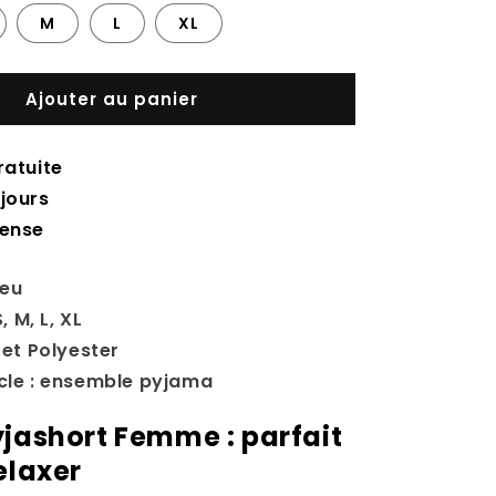
M
L
XL
Ajouter au panier
ratuite
jours
tense
leu
S, M, L, XL
e et Polyester
icle : ensemble pyjama
yjashort Femme : parfait
elaxer