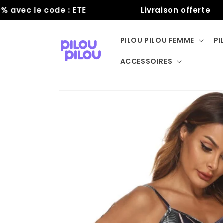
et
ec le code : ETE
Livraison offerte
passer
au
contenu
PILOU PILOU FEMME
PI
ACCESSOIRES
Passer aux
informations
produits