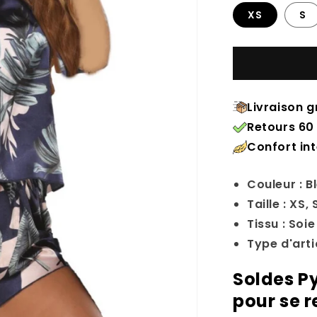
XS
S
Livraison g
Retours 60 
Confort in
Couleur : B
Taille : XS, 
Tissu : Soi
Type d'art
Soldes P
pour se r