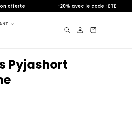
fferte
-20% avec le code : ETE
FANT
Connexion
Panier
s Pyjashort
me