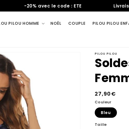
-20% avec le code : ETE
Livraison o
LOU PILOU HOMME
NOËL
COUPLE
PILOU PILOU EN
PILOU PILOU
Solde
Fem
Prix
27,90€
habituel
Couleur
Bleu
Taille