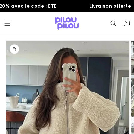
et
% avec le code : ETE
Livraison offerte
passer
au
contenu
Panier
Passer aux
informations
produits