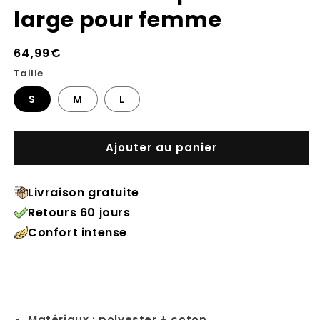
large pour femme
Prix
64,99€
habituel
Taille
S
M
L
Ajouter au panier
Livraison gratuite
Retours 60 jours
Confort intense
Matériaux : polyester + coton