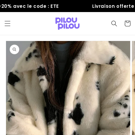
et
% avec le code : ETE
Livraison offerte
passer
au
contenu
Panier
Passer aux
informations
produits