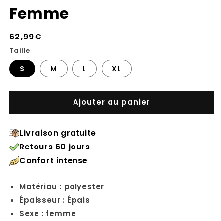
Femme
Prix
62,99€
habituel
Taille
S
M
L
XL
Ajouter au panier
Livraison gratuite
Retours 60 jours
Confort intense
Matériau : polyester
Épaisseur : Épais
Sexe : femme