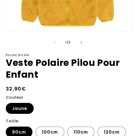
Ouvrir
Ou
le
le
de
média
m
1
/
2
1
2
dans
d
PILOU PILOU
une
u
Veste Polaire Pilou Pour
fenêtre
fe
modale
m
Enfant
Prix
32,90€
habituel
Couleur
Jaune
Taille
90cm
100cm
110cm
120cm