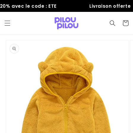
et
% avec le code : ETE
Livraison offerte
passer
au
contenu
Panier
Passer aux
informations
produits