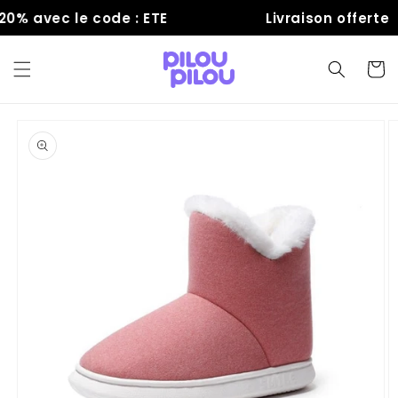
et
% avec le code : ETE
Livraison offerte
passer
au
contenu
Panier
Passer aux
informations
produits