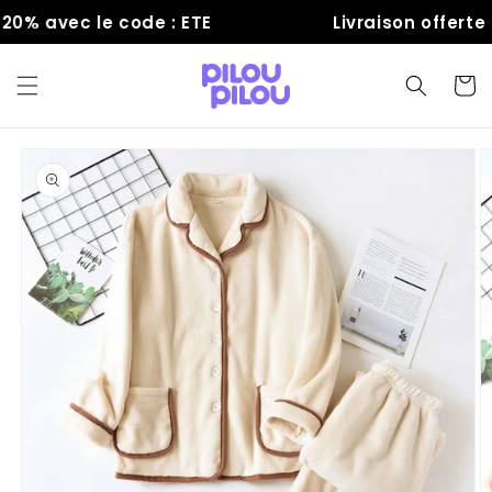
et
% avec le code : ETE
Livraison offerte
passer
au
contenu
Panier
Passer aux
informations
produits