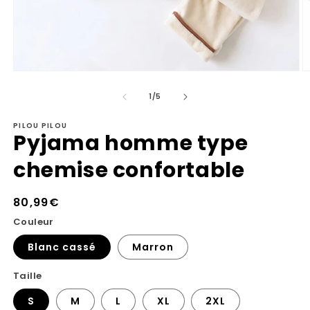
Ouvrir
Ou
le
le
de
média
m
1
/
5
1
2
dans
d
PILOU PILOU
une
u
Pyjama homme type
fenêtre
fe
modale
m
chemise confortable
Prix
80,99€
habituel
Couleur
Blanc cassé
Marron
Taille
S
M
L
XL
2XL